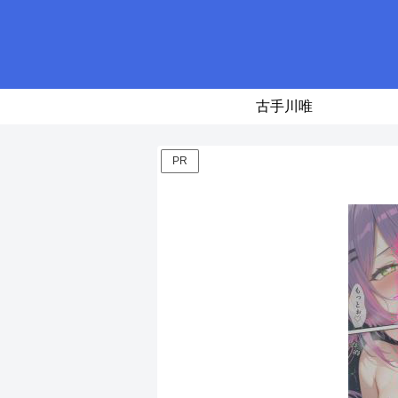
古手川唯
PR