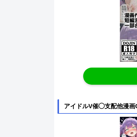
アイドルV催◯支配他漫画CG等