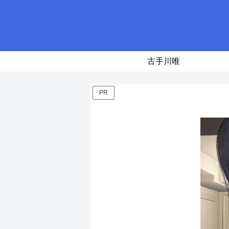
古手川唯
PR