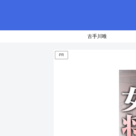
古手川唯
PR